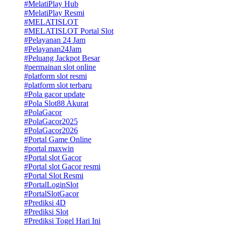
#MelatiPlay Hub
#MelatiPlay Resmi
#MELATISLOT
#MELATISLOT Portal Slot
#Pelayanan 24 Jam
#Pelayanan24Jam
#Peluang Jackpot Besar
#permainan slot online
#platform slot resmi
#platform slot terbaru
#Pola gacor update
#Pola Slot88 Akurat
#PolaGacor
#PolaGacor2025
#PolaGacor2026
#Portal Game Online
#portal maxwin
#Portal slot Gacor
#Portal slot Gacor resmi
#Portal Slot Resmi
#PortalLoginSlot
#PortalSlotGacor
#Prediksi 4D
#Prediksi Slot
#Prediksi Togel Hari Ini