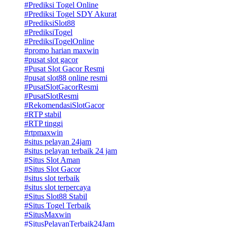
#Prediksi Togel Online
#Prediksi Togel SDY Akurat
#PrediksiSlot88
#PrediksiTogel
#PrediksiTogelOnline
#promo harian maxwin
#pusat slot gacor
#Pusat Slot Gacor Resmi
#pusat slot88 online resmi
#PusatSlotGacorResmi
#PusatSlotResmi
#RekomendasiSlotGacor
#RTP stabil
#RTP tinggi
#rtpmaxwin
#situs pelayan 24jam
#situs pelayan terbaik 24 jam
#Situs Slot Aman
#Situs Slot Gacor
#situs slot terbaik
#situs slot terpercaya
#Situs Slot88 Stabil
#Situs Togel Terbaik
#SitusMaxwin
#SitusPelayanTerbaik24Jam