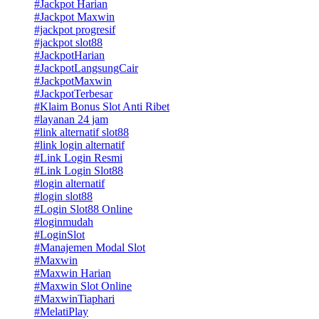
#Jackpot Harian
#Jackpot Maxwin
#jackpot progresif
#jackpot slot88
#JackpotHarian
#JackpotLangsungCair
#JackpotMaxwin
#JackpotTerbesar
#Klaim Bonus Slot Anti Ribet
#layanan 24 jam
#link alternatif slot88
#link login alternatif
#Link Login Resmi
#Link Login Slot88
#login alternatif
#login slot88
#Login Slot88 Online
#loginmudah
#LoginSlot
#Manajemen Modal Slot
#Maxwin
#Maxwin Harian
#Maxwin Slot Online
#MaxwinTiaphari
#MelatiPlay