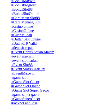
#BonusMaxwin
#BonusProgresif
#BonusSlot88
#BonusSlotOnline
#Cara Main Slot88
#Cara Menang Slot
#casino online
#CasinoOnline
#CuanMudah
#Daftar Slot Online
#Data RTP Valid
#deposit cepat
#Event Bonus Setiap Malam
#event maxwin
#event slot harian
#Event Slot88
#Event Slot88 Hari Ini
#EventMaxwin
#game slot
#Game Slot Gacor
#Game Slot Online
#Game Slot Super Gacor
#game super gacor
#GameSuperGacor
#jackpot anti loss