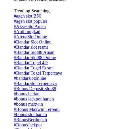
Trending Searching
#agen slot BNI
#agen slot populer
#AksesSlotAman
#Anti rungkad
#ArenaSlotOnline
#Bandar Slot Online
#Bandar slot resmi
#Bandar Slot88 Aman
#Bandar Slot88 Online
#Bandar Togel 4D
#Bandar Togel Resmi
#Bandar Togel Terpercaya
#bandarslotonline
#BandarSlotTerpercaya
#Bonus Deposit Slot88
#bonus harian
#bonus jackpot harian
#bonus maxwin
#Bonus Maxwin Terbaru
#bonus slot harian
#BonusBerlimpah
#BonusJackpot