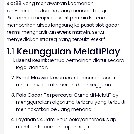
Slot88
yang menawarkan keamanan,
kenyamanan, dan peluang menang tinggi.
Platform ini menjadi favorit pemain karena
memberikan akses langsung ke
pusat slot gacor
resmi
, menghadirkan
event maxwin
, serta
menyediakan strategi yang terbukti efektif.
1.1 Keunggulan MelatiPlay
Lisensi Resmi:
Semua permainan diatur secara
legal dan fair.
Event Maxwin:
Kesempatan menang besar
melalui event rutin harian dan mingguan.
Pola Gacor Terpercaya:
Game di MelatiPlay
menggunakan algoritma terbaru yang terbukti
meningkatkan peluang menang.
Layanan 24 Jam:
Situs pelayan terbaik siap
membantu pemain kapan saja.