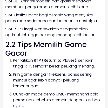
Slot 3D:
Animasi modern dan grafis menawan
membuat pengalaman bermain lebih hidup.
Slot Klasik:
Cocok bagi pemain yang menyukai
permainan sederhana dan bernuansa nostalgia.
Slot RTP Tinggi:
Menawarkan pengembalian
optimal sehingga peluang menang lebih besar.
2.2 Tips Memilih Game
Gacor
Perhatikan
RTP (Return to Player)
; semakin
tinggi RTP, semakin besar peluang menang.
Pilih game dengan
frekuensi bonus sering
muncul
agar lebih banyak peluang
kemenangan.
Gunakan mode demo untuk memahami pola
permainan sebelum bermain dengan taruhan
nyata.