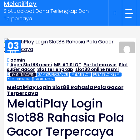
MelatiPlay
Skip
to
Slot Jackpot Dana Terlengkap Dan
content
Terpercaya
03
FEB
2026
admin
Agen Slot88 resmi
,
MELATISLOT
,
Portal maxwin
,
Slot
super gacor
,
Slot terlengkap
,
slot88 online resmi
EVENTMAXWIN
GAMESUPERGACOR
MELATISLOT
PUSATSLOTRESMI
SLOT88ONLINE
SLOTGACOR
MelatiPlay Login Slot88 Rahasia Pola Gacor
Terpercaya
MelatiPlay Login
Slot88 Rahasia Pola
Gacor Terpercaya