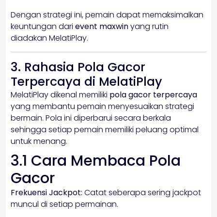
Dengan strategi ini, pemain dapat memaksimalkan
keuntungan dari
event maxwin
yang rutin
diadakan MelatiPlay.
3. Rahasia Pola Gacor
Terpercaya di MelatiPlay
MelatiPlay dikenal memiliki
pola gacor terpercaya
yang membantu pemain menyesuaikan strategi
bermain. Pola ini diperbarui secara berkala
sehingga setiap pemain memiliki peluang optimal
untuk menang.
3.1 Cara Membaca Pola
Gacor
Frekuensi Jackpot:
Catat seberapa sering jackpot
muncul di setiap permainan.