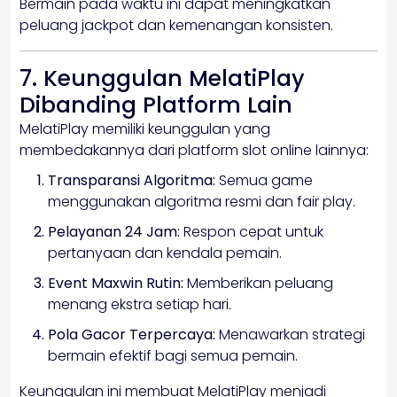
Bermain pada waktu ini dapat meningkatkan
peluang jackpot dan kemenangan konsisten.
7. Keunggulan MelatiPlay
Dibanding Platform Lain
MelatiPlay memiliki keunggulan yang
membedakannya dari platform slot online lainnya:
Transparansi Algoritma:
Semua game
menggunakan algoritma resmi dan fair play.
Pelayanan 24 Jam:
Respon cepat untuk
pertanyaan dan kendala pemain.
Event Maxwin Rutin:
Memberikan peluang
menang ekstra setiap hari.
Pola Gacor Terpercaya:
Menawarkan strategi
bermain efektif bagi semua pemain.
Keunggulan ini membuat MelatiPlay menjadi