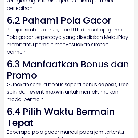
kerugian agar tidak terjebak dalam permainan
berlebihan.
6.2 Pahami Pola Gacor
Pelajari simbol, bonus, dan RTP dari setiap game.
Pola gacor terpercaya yang disediakan MelatiPlay
membantu pemain menyesuaikan strategi
bermain.
6.3 Manfaatkan Bonus dan
Promo
Gunakan semua bonus seperti
bonus deposit
,
free
spin
, dan
event maxwin
untuk memaksimalkan
modal bermain.
6.4 Pilih Waktu Bermain
Tepat
Beberapa pola gacor muncul pada jam tertentu.