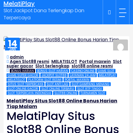
MelatiPlay
Skip
to
Slot Jackpot Dana Terlengkap Dan
content
Terpercaya
14
JAN
2026
admin
Agen Slot88 resmi
,
MELATISLOT
,
Portal maxwin
,
Slot
super gacor
,
Slot terlengkap
,
slot88 online resmi
BONUS HARIAN
BONUS SLOT HARIAN
CASINO ONLINE
GAME SLOT
GAME SUPER GACOR
JACKPOT SLOT88
LAYANAN 24 JAM
MELATIPLAY
MELATISLOT
PLATFORM SLOT RESMI
PORTAL MAXWIN
SITUS SLOT TERPERCAYA
SLOT ANTI LAG
SLOT GAMPANG MENANG
SLOT ONLINE GACOR
SLOT ONLINE TERBARU
SLOT RTP TINGGI
SLOT TERPERCAYA INDONESIA
SLOT88 ONLINE
TURNAMEN SLOT
MelatiPlay Situs Slot88 Online Bonus Harian
Tiap Malam
MelatiPlay Situs
Slot88 Online Bonus