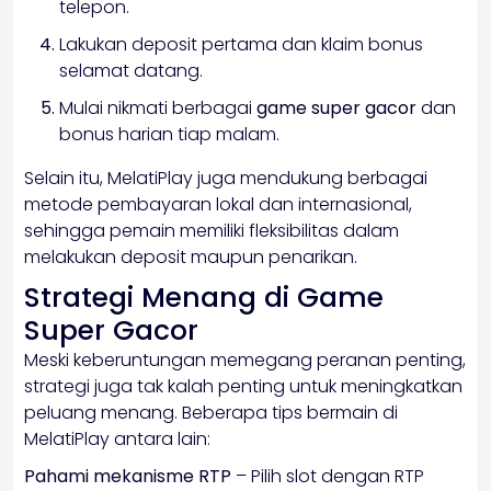
telepon.
Lakukan deposit pertama dan klaim bonus
selamat datang.
Mulai nikmati berbagai
game super gacor
dan
bonus harian tiap malam.
Selain itu, MelatiPlay juga mendukung berbagai
metode pembayaran lokal dan internasional,
sehingga pemain memiliki fleksibilitas dalam
melakukan deposit maupun penarikan.
Strategi Menang di Game
Super Gacor
Meski keberuntungan memegang peranan penting,
strategi juga tak kalah penting untuk meningkatkan
peluang menang. Beberapa tips bermain di
MelatiPlay antara lain:
Pahami mekanisme RTP
– Pilih slot dengan RTP