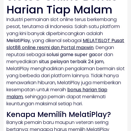
Harian Tiap Malam
Industri permainan slot online terus berkembang
pesat, terutama di Indonesia. Salah satu platform
yang kini banyak diperbincangkan adalah
MelatiPlay
, yang dikenal sebagai
MELATISLOT Pusat
slot88 online resmi dan Portal maxwin
. Dengan
reputasi sebagai
solusi game super gacor
dan
menyediakan
situs pelayan terbaik 24 jam
,
MelatiPlay menghadirkan pengalaman bermain slot
yang berbeda dari platform lainnya. Tidak hanya
menawarkan hiburan, MelatiPlay juga memberikan
kesempatan untuk meraih
bonus harian tiap
malam
, sehingga pemain dapat menikmati
keuntungan maksimal setiap hari.
Kenapa Memilih MelatiPlay?
Banyak pemain baru maupun veteran sering
bertanya: mengapa harus memilih MelatiPlay