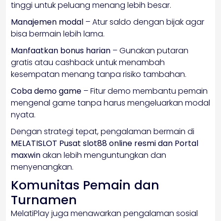
tinggi untuk peluang menang lebih besar.
Manajemen modal
– Atur saldo dengan bijak agar
bisa bermain lebih lama.
Manfaatkan bonus harian
– Gunakan putaran
gratis atau cashback untuk menambah
kesempatan menang tanpa risiko tambahan.
Coba demo game
– Fitur demo membantu pemain
mengenal game tanpa harus mengeluarkan modal
nyata.
Dengan strategi tepat, pengalaman bermain di
MELATISLOT Pusat slot88 online resmi dan Portal
maxwin
akan lebih menguntungkan dan
menyenangkan.
Komunitas Pemain dan
Turnamen
MelatiPlay juga menawarkan pengalaman sosial