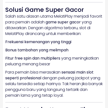
Solusi Game Super Gacor
Salah satu alasan utama MelatiPlay menjadi favorit
para pemain adalah
game super gacor
yang
ditawarkan. Dengan algoritma terbaru, slot di
MelatiPlay dirancang untuk memberikan:
Frekuensi kemenangan yang tinggi
Bonus tambahan yang melimpah
Fitur free spin dan multipliers
yang meningkatkan
peluang menang besar
Para pemain bisa merasakan
sensasi main slot
seperti profesional
dengan peluang jackpot yang
selalu tersedia setiap harinya. Tak heran jika banyak
pengguna baru yang langsung tertarik dan
pemain lama yang tetap loyal.