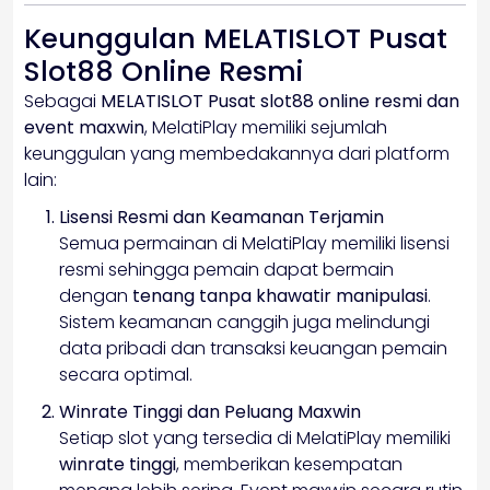
Keunggulan MELATISLOT Pusat
Slot88 Online Resmi
Sebagai
MELATISLOT Pusat slot88 online resmi dan
event maxwin
, MelatiPlay memiliki sejumlah
keunggulan yang membedakannya dari platform
lain:
Lisensi Resmi dan Keamanan Terjamin
Semua permainan di MelatiPlay memiliki lisensi
resmi sehingga pemain dapat bermain
dengan
tenang tanpa khawatir manipulasi
.
Sistem keamanan canggih juga melindungi
data pribadi dan transaksi keuangan pemain
secara optimal.
Winrate Tinggi dan Peluang Maxwin
Setiap slot yang tersedia di MelatiPlay memiliki
winrate tinggi
, memberikan kesempatan