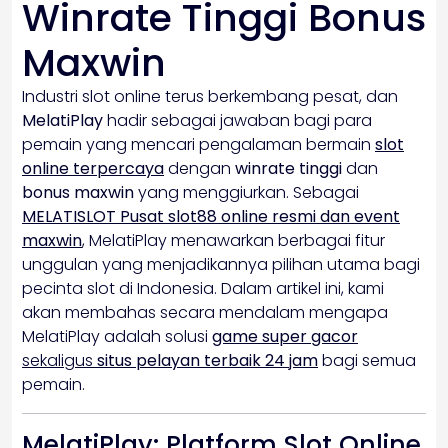
Winrate Tinggi Bonus
Maxwin
Industri slot online terus berkembang pesat, dan
MelatiPlay
hadir sebagai jawaban bagi para
pemain yang mencari pengalaman bermain
slot
online terpercaya
dengan
winrate tinggi
dan
bonus maxwin
yang menggiurkan. Sebagai
MELATISLOT Pusat slot88 online resmi dan event
maxwin
, MelatiPlay menawarkan berbagai fitur
unggulan yang menjadikannya pilihan utama bagi
pecinta slot di Indonesia. Dalam artikel ini, kami
akan membahas secara mendalam mengapa
MelatiPlay adalah solusi
game super gacor
sekaligus
situs pelayan terbaik 24 jam
bagi semua
pemain.
MelatiPlay: Platform Slot Online