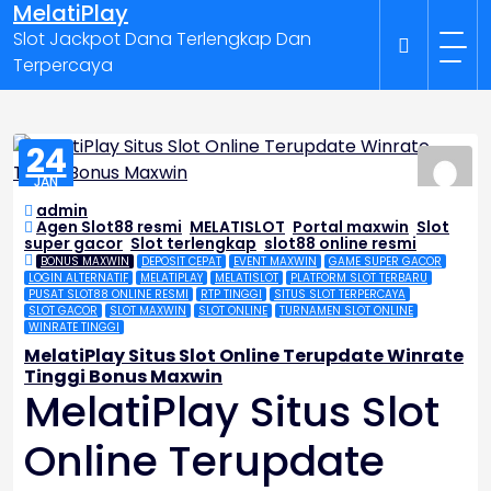
MelatiPlay
Skip
to
Slot Jackpot Dana Terlengkap Dan
content
Terpercaya
24
JAN
2026
admin
Agen Slot88 resmi
,
MELATISLOT
,
Portal maxwin
,
Slot
super gacor
,
Slot terlengkap
,
slot88 online resmi
BONUS MAXWIN
DEPOSIT CEPAT
EVENT MAXWIN
GAME SUPER GACOR
LOGIN ALTERNATIF
MELATIPLAY
MELATISLOT
PLATFORM SLOT TERBARU
PUSAT SLOT88 ONLINE RESMI
RTP TINGGI
SITUS SLOT TERPERCAYA
SLOT GACOR
SLOT MAXWIN
SLOT ONLINE
TURNAMEN SLOT ONLINE
WINRATE TINGGI
MelatiPlay Situs Slot Online Terupdate Winrate
Tinggi Bonus Maxwin
MelatiPlay Situs Slot
Online Terupdate