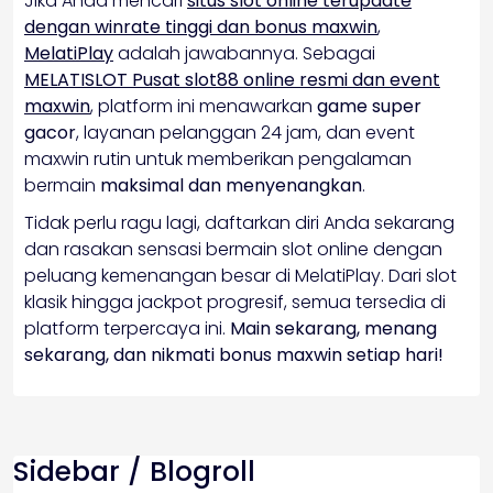
Jika Anda mencari
situs slot online terupdate
dengan winrate tinggi dan bonus maxwin
,
MelatiPlay
adalah jawabannya. Sebagai
MELATISLOT Pusat slot88 online resmi dan event
maxwin
, platform ini menawarkan
game super
gacor
, layanan pelanggan 24 jam, dan event
maxwin rutin untuk memberikan pengalaman
bermain
maksimal dan menyenangkan
.
Tidak perlu ragu lagi, daftarkan diri Anda sekarang
dan rasakan sensasi bermain slot online dengan
peluang kemenangan besar di MelatiPlay. Dari slot
klasik hingga jackpot progresif, semua tersedia di
platform terpercaya ini.
Main sekarang, menang
sekarang, dan nikmati bonus maxwin setiap hari!
Sidebar / Blogroll