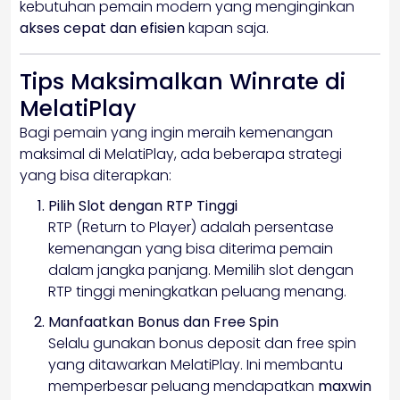
kebutuhan pemain modern yang menginginkan
akses cepat dan efisien
kapan saja.
Tips Maksimalkan Winrate di
MelatiPlay
Bagi pemain yang ingin meraih kemenangan
maksimal di MelatiPlay, ada beberapa strategi
yang bisa diterapkan:
Pilih Slot dengan RTP Tinggi
RTP (Return to Player) adalah persentase
kemenangan yang bisa diterima pemain
dalam jangka panjang. Memilih slot dengan
RTP tinggi meningkatkan peluang menang.
Manfaatkan Bonus dan Free Spin
Selalu gunakan bonus deposit dan free spin
yang ditawarkan MelatiPlay. Ini membantu
memperbesar peluang mendapatkan
maxwin