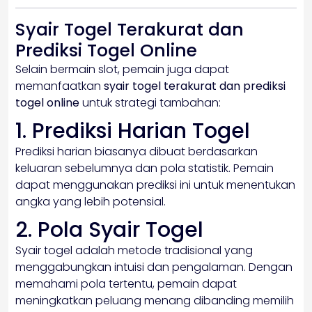
Syair Togel Terakurat dan
Prediksi Togel Online
Selain bermain slot, pemain juga dapat
memanfaatkan
syair togel terakurat dan prediksi
togel online
untuk strategi tambahan:
1. Prediksi Harian Togel
Prediksi harian biasanya dibuat berdasarkan
keluaran sebelumnya dan pola statistik. Pemain
dapat menggunakan prediksi ini untuk menentukan
angka yang lebih potensial.
2. Pola Syair Togel
Syair togel adalah metode tradisional yang
menggabungkan intuisi dan pengalaman. Dengan
memahami pola tertentu, pemain dapat
meningkatkan peluang menang dibanding memilih