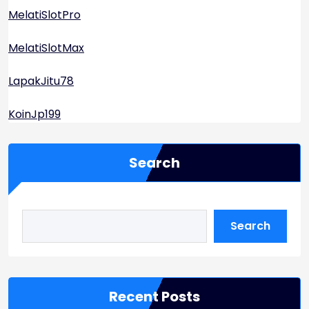
MelatiSlotPro
MelatiSlotMax
LapakJitu78
KoinJp199
Search
Search
Recent Posts