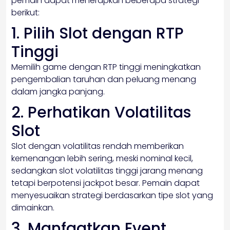
pemain dapat menerapkan beberapa strategi
berikut:
1. Pilih Slot dengan RTP
Tinggi
Memilih game dengan RTP tinggi meningkatkan
pengembalian taruhan dan peluang menang
dalam jangka panjang.
2. Perhatikan Volatilitas
Slot
Slot dengan volatilitas rendah memberikan
kemenangan lebih sering, meski nominal kecil,
sedangkan slot volatilitas tinggi jarang menang
tetapi berpotensi jackpot besar. Pemain dapat
menyesuaikan strategi berdasarkan tipe slot yang
dimainkan.
3. Manfaatkan Event