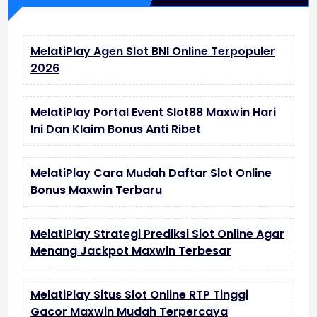
MelatiPlay Agen Slot BNI Online Terpopuler
2026
MelatiPlay Portal Event Slot88 Maxwin Hari
Ini Dan Klaim Bonus Anti Ribet
MelatiPlay Cara Mudah Daftar Slot Online
Bonus Maxwin Terbaru
MelatiPlay Strategi Prediksi Slot Online Agar
Menang Jackpot Maxwin Terbesar
MelatiPlay Situs Slot Online RTP Tinggi
Gacor Maxwin Mudah Terpercaya