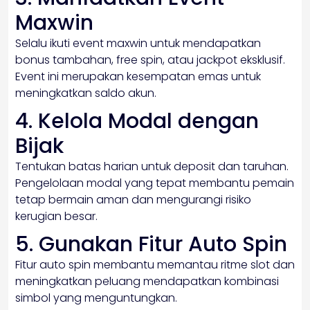
Maxwin
Selalu ikuti event maxwin untuk mendapatkan
bonus tambahan, free spin, atau jackpot eksklusif.
Event ini merupakan kesempatan emas untuk
meningkatkan saldo akun.
4. Kelola Modal dengan
Bijak
Tentukan batas harian untuk deposit dan taruhan.
Pengelolaan modal yang tepat membantu pemain
tetap bermain aman dan mengurangi risiko
kerugian besar.
5. Gunakan Fitur Auto Spin
Fitur auto spin membantu memantau ritme slot dan
meningkatkan peluang mendapatkan kombinasi
simbol yang menguntungkan.