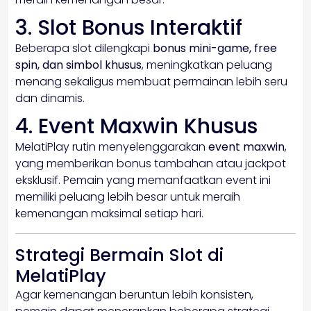
3. Slot Bonus Interaktif
Beberapa slot dilengkapi
bonus mini-game, free
spin, dan simbol khusus
, meningkatkan peluang
menang sekaligus membuat permainan lebih seru
dan dinamis.
4. Event Maxwin Khusus
MelatiPlay rutin menyelenggarakan
event maxwin
,
yang memberikan bonus tambahan atau jackpot
eksklusif. Pemain yang memanfaatkan event ini
memiliki peluang lebih besar untuk meraih
kemenangan maksimal setiap hari.
Strategi Bermain Slot di
MelatiPlay
Agar kemenangan beruntun lebih konsisten,