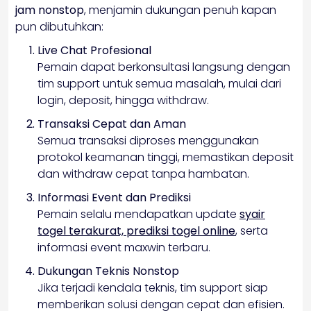
jam nonstop
, menjamin dukungan penuh kapan
pun dibutuhkan:
Live Chat Profesional
Pemain dapat berkonsultasi langsung dengan
tim support untuk semua masalah, mulai dari
login, deposit, hingga withdraw.
Transaksi Cepat dan Aman
Semua transaksi diproses menggunakan
protokol keamanan tinggi, memastikan deposit
dan withdraw cepat tanpa hambatan.
Informasi Event dan Prediksi
Pemain selalu mendapatkan update
syair
togel terakurat, prediksi togel online
, serta
informasi event maxwin terbaru.
Dukungan Teknis Nonstop
Jika terjadi kendala teknis, tim support siap
memberikan solusi dengan cepat dan efisien.