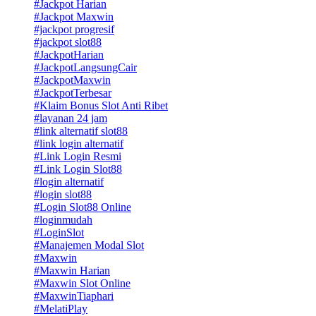
#Jackpot Harian
#Jackpot Maxwin
#jackpot progresif
#jackpot slot88
#JackpotHarian
#JackpotLangsungCair
#JackpotMaxwin
#JackpotTerbesar
#Klaim Bonus Slot Anti Ribet
#layanan 24 jam
#link alternatif slot88
#link login alternatif
#Link Login Resmi
#Link Login Slot88
#login alternatif
#login slot88
#Login Slot88 Online
#loginmudah
#LoginSlot
#Manajemen Modal Slot
#Maxwin
#Maxwin Harian
#Maxwin Slot Online
#MaxwinTiaphari
#MelatiPlay