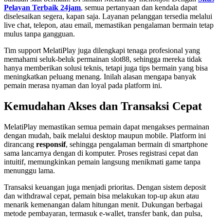
Pelayan Terbaik 24jam
,
semua pertanyaan dan kendala dapat
diselesaikan segera, kapan saja. Layanan pelanggan tersedia melalui
live chat, telepon, atau email, memastikan pengalaman bermain tetap
mulus tanpa gangguan.
Tim support MelatiPlay juga dilengkapi tenaga profesional yang
memahami seluk-beluk permainan slot88, sehingga mereka tidak
hanya memberikan solusi teknis, tetapi juga tips bermain yang bisa
meningkatkan peluang menang. Inilah alasan mengapa banyak
pemain merasa nyaman dan loyal pada platform ini.
Kemudahan Akses dan Transaksi Cepat
MelatiPlay memastikan semua pemain dapat mengakses permainan
dengan mudah, baik melalui desktop maupun mobile. Platform ini
dirancang
responsif
, sehingga pengalaman bermain di smartphone
sama lancarnya dengan di komputer. Proses registrasi cepat dan
intuitif, memungkinkan pemain langsung menikmati game tanpa
menunggu lama.
Transaksi keuangan juga menjadi prioritas. Dengan sistem deposit
dan withdrawal cepat, pemain bisa melakukan top-up akun atau
menarik kemenangan dalam hitungan menit. Dukungan berbagai
metode pembayaran, termasuk e-wallet, transfer bank, dan pulsa,