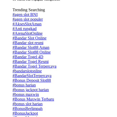
Trending Searching
#agen slot BNI
#agen slot populer
#AksesSlotAman
#Anti rungkad
#ArenaSlotOnline
#Bandar Slot Online
#Bandar slot resmi
#Bandar Slot88 Aman
#Bandar Slot88 Online
#Bandar Togel 4D
#Bandar Togel Resmi
#Bandar Togel Terpercaya
#bandarslotonline
#BandarSlotTerpercaya
#Bonus Deposit Slot88
#bonus harian
#bonus jackpot harian
#bonus maxwin
#Bonus Maxwin Terbaru
#bonus slot harian
#BonusBerlimpah
#BonusJackpot