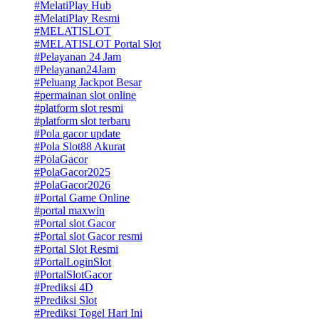
#MelatiPlay Hub
#MelatiPlay Resmi
#MELATISLOT
#MELATISLOT Portal Slot
#Pelayanan 24 Jam
#Pelayanan24Jam
#Peluang Jackpot Besar
#permainan slot online
#platform slot resmi
#platform slot terbaru
#Pola gacor update
#Pola Slot88 Akurat
#PolaGacor
#PolaGacor2025
#PolaGacor2026
#Portal Game Online
#portal maxwin
#Portal slot Gacor
#Portal slot Gacor resmi
#Portal Slot Resmi
#PortalLoginSlot
#PortalSlotGacor
#Prediksi 4D
#Prediksi Slot
#Prediksi Togel Hari Ini