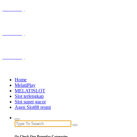
Skip
MelatiPlay
to
content
Slot Jackpot Dana Terlengkap Dan Terpercaya
MelatiPlay
Slot Jackpot Dana Terlengkap Dan Terpercaya
MelatiPlay
Slot Jackpot Dana Terlengkap Dan Terpercaya
Home
MelatiPlay
MELATISLOT
Slot terlengkap
Slot super gacor
Agen Slot88 resmi
Search
for:
Or Check Our Popuplar Categories...