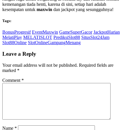
kemenangan tiada henti, karena di sini, setiap hari adalah
kesempatan untuk
maxwin
dan jackpot yang sesungguhnya!
Tags:
BonusProgresif
EventMaxwin
GameSuperGacor
JackpotHarian
MelatiPlay
MELATISLOT
PrediksiSlot88
SitusSlot24Jam
Slot88Online
SlotOnlineGampangMenang
Leave a Reply
Your email address will not be published.
Required fields are
marked
*
Comment
*
Name
*