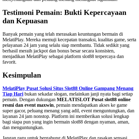
Testimoni Pemain: Bukti Kepercayaan
dan Kepuasan
Banyak pemain yang telah merasakan keuntungan bermain di
MelatiPlay. Mereka memuji kecepatan transaksi, kualitas game, serta
pelayanan 24 jam yang selalu siap membantu. Tidak sedikit yang
berhasil meraih jackpot dan bonus besar secara konsisten,
menjadikan MelatiPlay sebagai platform slot88 terpercaya dan
favorit.
Kesimpulan
MelatiPlay Pusat Solusi Situs Slot88 Online Gampang Menang
Tiap Hari
bukan sekadar slogan, melainkan janji nyata bagi setiap
pemain. Dengan dukungan
MELATISLOT Pusat slot88 online
resmi dan event maxwin
, pemain mendapatkan akses ke game
super gacor, peluang menang yang adil, event menguntungkan, dan
layanan 24 jam nonstop. Platform ini memberikan solusi lengkap
bagi siapa pun yang ingin bermain slot88 dengan nyaman, aman,
dan menguntungkan.
Jangan ragu untuk bergabung di MelatiPlay dan rasakan sensasi