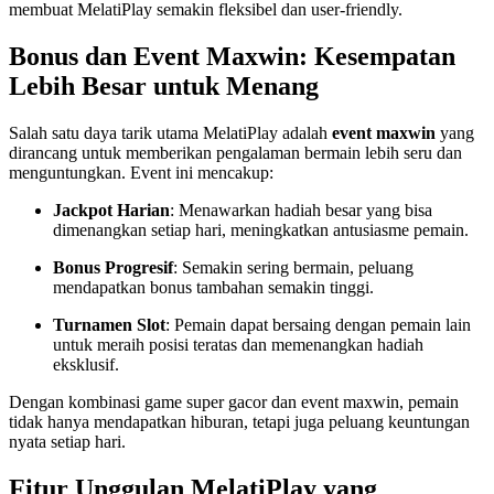
membuat MelatiPlay semakin fleksibel dan user-friendly.
Bonus dan Event Maxwin: Kesempatan
Lebih Besar untuk Menang
Salah satu daya tarik utama MelatiPlay adalah
event maxwin
yang
dirancang untuk memberikan pengalaman bermain lebih seru dan
menguntungkan. Event ini mencakup:
Jackpot Harian
: Menawarkan hadiah besar yang bisa
dimenangkan setiap hari, meningkatkan antusiasme pemain.
Bonus Progresif
: Semakin sering bermain, peluang
mendapatkan bonus tambahan semakin tinggi.
Turnamen Slot
: Pemain dapat bersaing dengan pemain lain
untuk meraih posisi teratas dan memenangkan hadiah
eksklusif.
Dengan kombinasi game super gacor dan event maxwin, pemain
tidak hanya mendapatkan hiburan, tetapi juga peluang keuntungan
nyata setiap hari.
Fitur Unggulan MelatiPlay yang