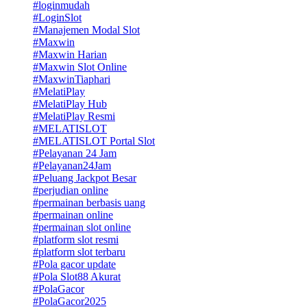
#loginmudah
#LoginSlot
#Manajemen Modal Slot
#Maxwin
#Maxwin Harian
#Maxwin Slot Online
#MaxwinTiaphari
#MelatiPlay
#MelatiPlay Hub
#MelatiPlay Resmi
#MELATISLOT
#MELATISLOT Portal Slot
#Pelayanan 24 Jam
#Pelayanan24Jam
#Peluang Jackpot Besar
#perjudian online
#permainan berbasis uang
#permainan online
#permainan slot online
#platform slot resmi
#platform slot terbaru
#Pola gacor update
#Pola Slot88 Akurat
#PolaGacor
#PolaGacor2025