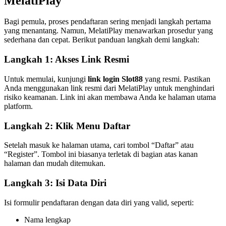
MelatiPlay
Bagi pemula, proses pendaftaran sering menjadi langkah pertama
yang menantang. Namun, MelatiPlay menawarkan prosedur yang
sederhana dan cepat. Berikut panduan langkah demi langkah:
Langkah 1: Akses Link Resmi
Untuk memulai, kunjungi
link login Slot88
yang resmi. Pastikan
Anda menggunakan link resmi dari MelatiPlay untuk menghindari
risiko keamanan. Link ini akan membawa Anda ke halaman utama
platform.
Langkah 2: Klik Menu Daftar
Setelah masuk ke halaman utama, cari tombol “Daftar” atau
“Register”. Tombol ini biasanya terletak di bagian atas kanan
halaman dan mudah ditemukan.
Langkah 3: Isi Data Diri
Isi formulir pendaftaran dengan data diri yang valid, seperti:
Nama lengkap