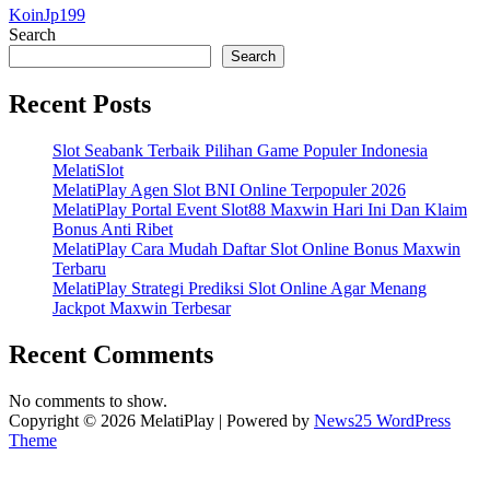
KoinJp199
Search
Search
Recent Posts
Slot Seabank Terbaik Pilihan Game Populer Indonesia
MelatiSlot
MelatiPlay Agen Slot BNI Online Terpopuler 2026
MelatiPlay Portal Event Slot88 Maxwin Hari Ini Dan Klaim
Bonus Anti Ribet
MelatiPlay Cara Mudah Daftar Slot Online Bonus Maxwin
Terbaru
MelatiPlay Strategi Prediksi Slot Online Agar Menang
Jackpot Maxwin Terbesar
Recent Comments
No comments to show.
Copyright © 2026 MelatiPlay | Powered by
News25 WordPress
Theme