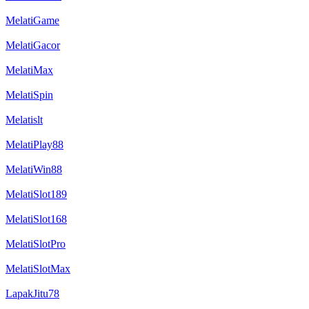
MelatiGame
MelatiGacor
MelatiMax
MelatiSpin
Melatislt
MelatiPlay88
MelatiWin88
MelatiSlot189
MelatiSlot168
MelatiSlotPro
MelatiSlotMax
LapakJitu78