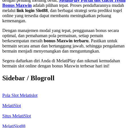
dengan peluang menang besar,
MelatiPlay Portal slot Gacor resmi
Bonus Maxwin
adalah pilihan tepat. Proses pendaftarannya mudah
melalui
link login Slot88
, dan berbagai strategi serta prediksi togel
online yang tersedia dapat membantu meningkatkan peluang
kemenangan.
Dengan manajemen modal yang tepat, penggunaan bonus secara
optimal, dan pemahaman pola permainan, setiap pemain
berkesempatan meraih
bonus Maxwin terbaru
. Pastikan untuk
bermain secara aman dan bertanggung jawab, sehingga pengalaman
bermain menjadi menyenangkan dan menguntungkan.
Segera daftarkan diri Anda di MelatiPlay dan nikmati kemudahan
bermain slot online dengan bonus Maxwin terbesar hari ini!
Sidebar / Blogroll
Pola Slot Melatislot
MelatiSlot
Situs MelatiSlot
MelatiSlot88