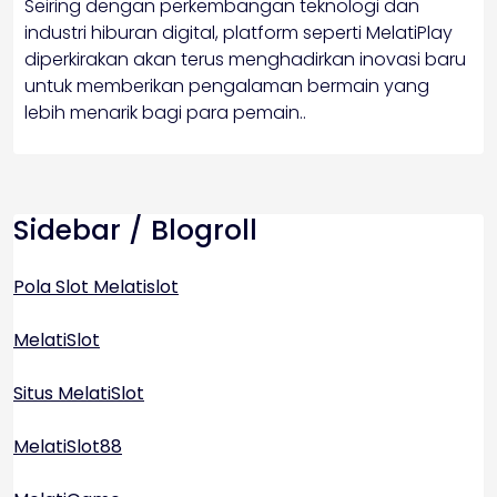
Seiring dengan perkembangan teknologi dan
industri hiburan digital, platform seperti MelatiPlay
diperkirakan akan terus menghadirkan inovasi baru
untuk memberikan pengalaman bermain yang
lebih menarik bagi para pemain..
Sidebar / Blogroll
Pola Slot Melatislot
MelatiSlot
Situs MelatiSlot
MelatiSlot88