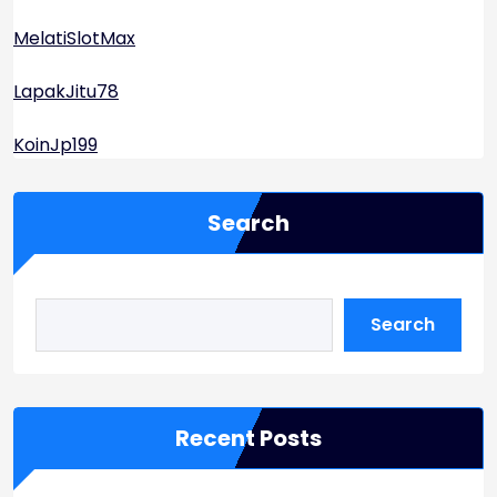
MelatiSlotMax
LapakJitu78
KoinJp199
Search
Search
Recent Posts