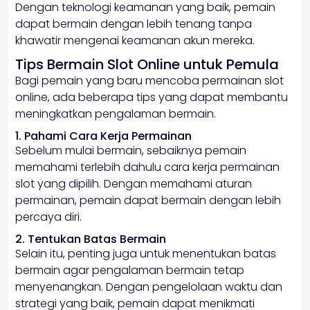
Dengan teknologi keamanan yang baik, pemain
dapat bermain dengan lebih tenang tanpa
khawatir mengenai keamanan akun mereka.
Tips Bermain Slot Online untuk Pemula
Bagi pemain yang baru mencoba permainan slot
online, ada beberapa tips yang dapat membantu
meningkatkan pengalaman bermain.
1. Pahami Cara Kerja Permainan
Sebelum mulai bermain, sebaiknya pemain
memahami terlebih dahulu cara kerja permainan
slot yang dipilih. Dengan memahami aturan
permainan, pemain dapat bermain dengan lebih
percaya diri.
2. Tentukan Batas Bermain
Selain itu, penting juga untuk menentukan batas
bermain agar pengalaman bermain tetap
menyenangkan. Dengan pengelolaan waktu dan
strategi yang baik, pemain dapat menikmati