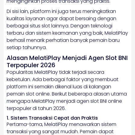
menginginkan proses transaksi yang praktis.
Di sisi lain, platform ini juga terus meningkatkan
kualitas layanan agar dapat bersaing dengan
berbagai situs slot lainnya. Dengan teknologi
terbaru dan sistem keamanan yang baik, MelatiPlay
berhasil menarik perhatian banyak pemain baru
setiap tahunnya.
Alasan MelatiPlay Menjadi Agen Slot BNI
Terpopuler 2026
Popularitas MelatiPlay tidak terjadi secara
kebetulan. Ada berbagai faktor yang membuat
platform ini semakin dikenal luas di kalangan
pemain slot online. Berikut beberapa alasan utama
mengapa MelatiPlay menjadi agen slot BNI online
terpopuler di tahun 2026.
1. Sistem Transaksi Cepat dan Praktis
Pertama-tama, MelatiPlay menawarkan sistem
transaksi yang sangat mudah. Pemain dapat