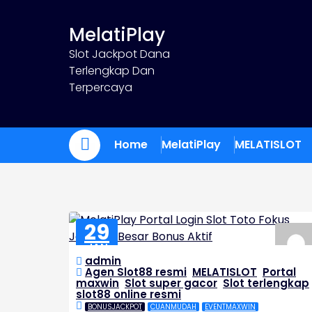
Skip
to
MelatiPlay
content
Slot Jackpot Dana
Terlengkap Dan
Terpercaya
Home
MelatiPlay
MELATISLOT
29
JAN
2026
admin
Agen Slot88 resmi
,
MELATISLOT
,
Portal
maxwin
,
Slot super gacor
,
Slot terlengkap
,
slot88 online resmi
BONUSJACKPOT
CUANMUDAH
EVENTMAXWIN