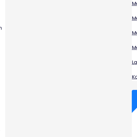
Me
Me
n
Me
Me
L
a
Ko
T