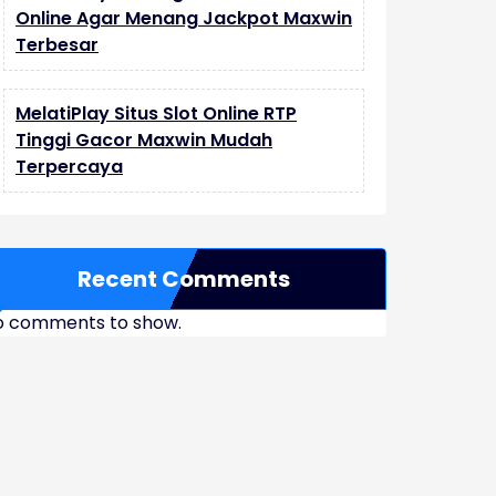
Online Agar Menang Jackpot Maxwin
Terbesar
MelatiPlay Situs Slot Online RTP
Tinggi Gacor Maxwin Mudah
Terpercaya
Recent Comments
o comments to show.