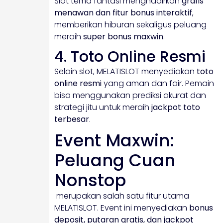
Slot tema fantasi menghadirkan
grafis
menawan dan fitur bonus interaktif
,
memberikan hiburan sekaligus peluang
meraih
super bonus maxwin
.
4. Toto Online Resmi
Selain slot, MELATISLOT menyediakan
toto
online resmi
yang aman dan fair. Pemain
bisa menggunakan prediksi akurat dan
strategi jitu untuk meraih
jackpot toto
terbesar
.
Event Maxwin:
Peluang Cuan
Nonstop
merupakan salah satu fitur utama
MELATISLOT. Event ini menyediakan
bonus
deposit, putaran gratis, dan jackpot