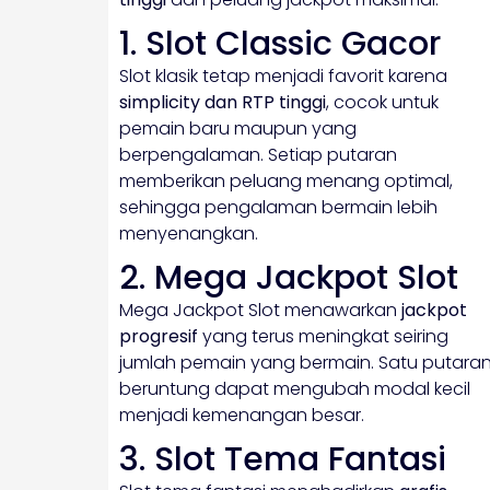
1. Slot Classic Gacor
Slot klasik tetap menjadi favorit karena
simplicity dan RTP tinggi
, cocok untuk
pemain baru maupun yang
berpengalaman. Setiap putaran
memberikan peluang menang optimal,
sehingga pengalaman bermain lebih
menyenangkan.
2. Mega Jackpot Slot
Mega Jackpot Slot menawarkan
jackpot
progresif
yang terus meningkat seiring
jumlah pemain yang bermain. Satu putara
beruntung dapat mengubah modal kecil
menjadi kemenangan besar.
3. Slot Tema Fantasi