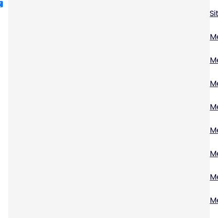
Y
Si
Me
M
M
M
Me
Me
Me
M