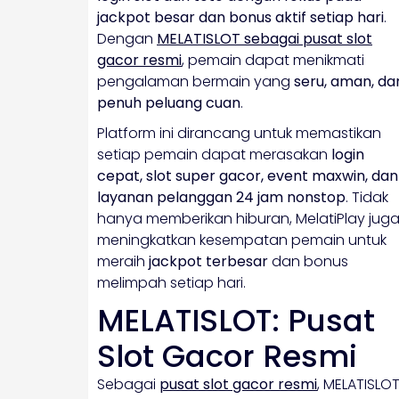
jackpot besar dan bonus aktif setiap hari
.
Dengan
MELATISLOT sebagai pusat slot
gacor resmi
, pemain dapat menikmati
pengalaman bermain yang
seru, aman, da
penuh peluang cuan
.
Platform ini dirancang untuk memastikan
setiap pemain dapat merasakan
login
cepat, slot super gacor, event maxwin, dan
layanan pelanggan 24 jam nonstop
. Tidak
hanya memberikan hiburan, MelatiPlay jug
meningkatkan kesempatan pemain untuk
meraih
jackpot terbesar
dan bonus
melimpah setiap hari.
MELATISLOT: Pusat
Slot Gacor Resmi
Sebagai
pusat slot gacor resmi
, MELATISLO