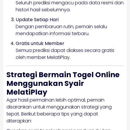
Seluruh prediksi mengacu pada data resmi dan
histori hasil sebelumnya.
Update Setiap Hari
Dengan pembaruan rutin, pemain selalu
mendapatkan informasi terbaru.
Gratis untuk Member
Semua prediksi dapat diakses secara gratis
oleh member MelatiPlay.
Strategi Bermain Togel Online
Menggunakan Syair
MelatiPlay
Agar hasil permainan lebih optimal, pemain
disarankan untuk menggunakan strategi yang
tepat. Berikut beberapa tips yang dapat
diterapkan: