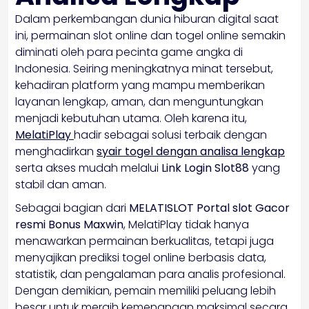
Dalam perkembangan dunia hiburan digital saat
ini, permainan slot online dan togel online semakin
diminati oleh para pecinta game angka di
Indonesia. Seiring meningkatnya minat tersebut,
kehadiran platform yang mampu memberikan
layanan lengkap, aman, dan menguntungkan
menjadi kebutuhan utama. Oleh karena itu,
MelatiPlay
hadir sebagai solusi terbaik dengan
menghadirkan
syair togel dengan analisa lengkap
serta akses mudah melalui
Link Login Slot88
yang
stabil dan aman.
Sebagai bagian dari
MELATISLOT Portal slot Gacor
resmi Bonus Maxwin
, MelatiPlay tidak hanya
menawarkan permainan berkualitas, tetapi juga
menyajikan prediksi togel online berbasis data,
statistik, dan pengalaman para analis profesional.
Dengan demikian, pemain memiliki peluang lebih
besar untuk meraih kemenangan maksimal secara