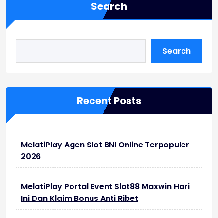
Search
Search
Recent Posts
MelatiPlay Agen Slot BNI Online Terpopuler
2026
MelatiPlay Portal Event Slot88 Maxwin Hari
Ini Dan Klaim Bonus Anti Ribet