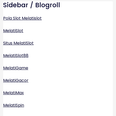
Sidebar / Blogroll
Pola Slot Melatislot
MelatiSlot
Situs MelatiSlot
MelatiSlot88
MelatiGame
MelatiGacor
MelatiMax
MelatiSpin