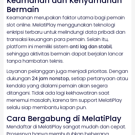
Keamanan dan Kenyamanan
Bermain
Keamanan merupakan faktor utama bagi pemain
slot online. MelatiPlay menggunakan teknologi
enkripsi terbaru untuk melindungi data pribadi dan
transaksi keuangan para pemain. Selain itu,
platform ini memiliki sistem
anti lag dan stabil
,
sehingga aktivitas bermain dapat berjalan lancar
tanpa hambatan teknis.
Layanan pelanggan juga menjadi prioritas. Dengan
dukungan
24 jam nonstop
, setiap pertanyaan atau
kendala yang dialami pemain akan segera
ditangani. Tidak ada lagi kekhawatiran saat
menemui masalah, karena tim support MelatiPlay
selalu siap membantu kapan pun.
Cara Bergabung di MelatiPlay
Mendaftar di MelatiPlay sangat mudah dan cepat.
Prosesnya hanya membutuhkan beberapa