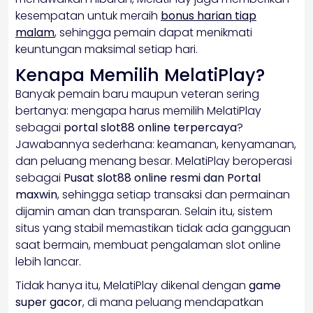
kesempatan untuk meraih
bonus harian tiap
malam
, sehingga pemain dapat menikmati
keuntungan maksimal setiap hari.
Kenapa Memilih MelatiPlay?
Banyak pemain baru maupun veteran sering
bertanya: mengapa harus memilih MelatiPlay
sebagai
portal slot88 online terpercaya
?
Jawabannya sederhana: keamanan, kenyamanan,
dan peluang menang besar. MelatiPlay beroperasi
sebagai
Pusat slot88 online resmi dan Portal
maxwin
, sehingga setiap transaksi dan permainan
dijamin aman dan transparan. Selain itu, sistem
situs yang stabil memastikan tidak ada gangguan
saat bermain, membuat pengalaman slot online
lebih lancar.
Tidak hanya itu, MelatiPlay dikenal dengan
game
super gacor
, di mana peluang mendapatkan