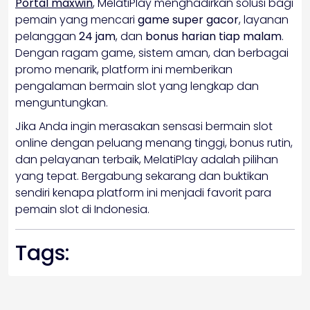
Portal maxwin
, MelatiPlay menghadirkan solusi bagi
pemain yang mencari
game super gacor
, layanan
pelanggan
24 jam
, dan
bonus harian tiap malam
.
Dengan ragam game, sistem aman, dan berbagai
promo menarik, platform ini memberikan
pengalaman bermain slot yang lengkap dan
menguntungkan.
Jika Anda ingin merasakan sensasi bermain slot
online dengan peluang menang tinggi, bonus rutin,
dan pelayanan terbaik, MelatiPlay adalah pilihan
yang tepat. Bergabung sekarang dan buktikan
sendiri kenapa platform ini menjadi favorit para
pemain slot di Indonesia.
Tags: