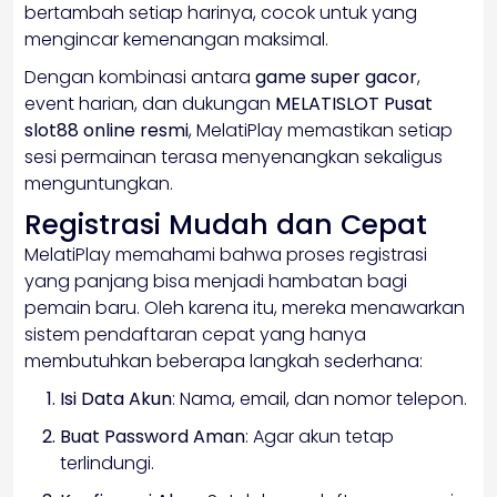
bertambah setiap harinya, cocok untuk yang
mengincar kemenangan maksimal.
Dengan kombinasi antara
game super gacor
,
event harian, dan dukungan
MELATISLOT Pusat
slot88 online resmi
, MelatiPlay memastikan setiap
sesi permainan terasa menyenangkan sekaligus
menguntungkan.
Registrasi Mudah dan Cepat
MelatiPlay memahami bahwa proses registrasi
yang panjang bisa menjadi hambatan bagi
pemain baru. Oleh karena itu, mereka menawarkan
sistem pendaftaran cepat yang hanya
membutuhkan beberapa langkah sederhana:
Isi Data Akun
: Nama, email, dan nomor telepon.
Buat Password Aman
: Agar akun tetap
terlindungi.