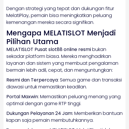
Dengan strategi yang tepat dan dukungan fitur
MelatiPlay, pemain bisa meningkatkan peluang
kemenangan mereka secara signifikan.
Mengapa MELATISLOT Menjadi
Pilihan Utama
MELATISLOT Pusat slot88 online resmi
bukan
sekadar platform biasa. Mereka menghadirkan
layanan dan sistem yang membuat pengalaman
bermain lebih adil, cepat, dan menguntungkan:
Resmi dan Terpercaya
: Semua game dan transaksi
diawasi untuk memastikan keadilan.
Portal Maxwin
: Memastikan peluang menang yang
optimal dengan game RTP tinggi.
Dukungan Pelayanan 24 Jam
: Memberikan bantuan
kapan saja pemain membutuhkannya.