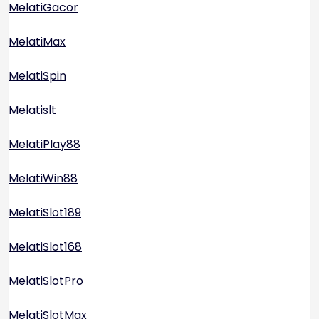
MelatiGacor
MelatiMax
MelatiSpin
Melatislt
MelatiPlay88
MelatiWin88
MelatiSlot189
MelatiSlot168
MelatiSlotPro
MelatiSlotMax