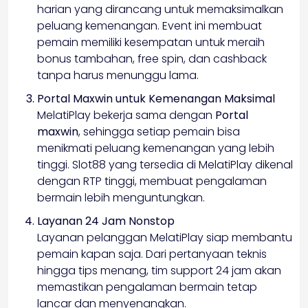
harian yang dirancang untuk memaksimalkan
peluang kemenangan. Event ini membuat
pemain memiliki kesempatan untuk meraih
bonus tambahan, free spin, dan cashback
tanpa harus menunggu lama.
Portal Maxwin untuk Kemenangan Maksimal
MelatiPlay bekerja sama dengan
Portal
maxwin
, sehingga setiap pemain bisa
menikmati peluang kemenangan yang lebih
tinggi. Slot88 yang tersedia di MelatiPlay dikenal
dengan RTP tinggi, membuat pengalaman
bermain lebih menguntungkan.
Layanan 24 Jam Nonstop
Layanan pelanggan MelatiPlay siap membantu
pemain kapan saja. Dari pertanyaan teknis
hingga tips menang, tim support 24 jam akan
memastikan pengalaman bermain tetap
lancar dan menyenangkan.