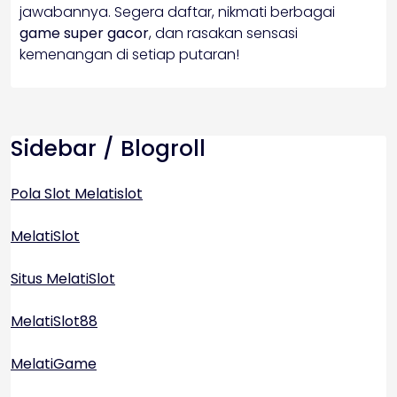
jawabannya. Segera daftar, nikmati berbagai
game super gacor
, dan rasakan sensasi
kemenangan di setiap putaran!
Sidebar / Blogroll
Pola Slot Melatislot
MelatiSlot
Situs MelatiSlot
MelatiSlot88
MelatiGame