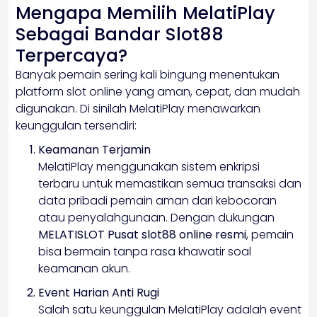
Mengapa Memilih MelatiPlay
Sebagai Bandar Slot88
Terpercaya?
Banyak pemain sering kali bingung menentukan
platform slot online yang aman, cepat, dan mudah
digunakan. Di sinilah MelatiPlay menawarkan
keunggulan tersendiri:
Keamanan Terjamin
MelatiPlay menggunakan sistem enkripsi
terbaru untuk memastikan semua transaksi dan
data pribadi pemain aman dari kebocoran
atau penyalahgunaan. Dengan dukungan
MELATISLOT Pusat slot88 online resmi
, pemain
bisa bermain tanpa rasa khawatir soal
keamanan akun.
Event Harian Anti Rugi
Salah satu keunggulan MelatiPlay adalah event