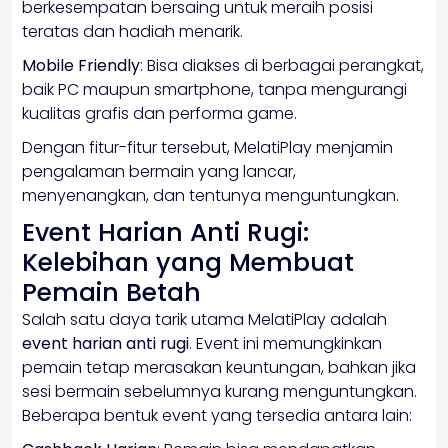
berkesempatan bersaing untuk meraih posisi
teratas dan hadiah menarik.
Mobile Friendly
: Bisa diakses di berbagai perangkat,
baik PC maupun smartphone, tanpa mengurangi
kualitas grafis dan performa game.
Dengan fitur-fitur tersebut, MelatiPlay menjamin
pengalaman bermain yang lancar,
menyenangkan, dan tentunya menguntungkan.
Event Harian Anti Rugi:
Kelebihan yang Membuat
Pemain Betah
Salah satu daya tarik utama MelatiPlay adalah
event harian anti rugi
. Event ini memungkinkan
pemain tetap merasakan keuntungan, bahkan jika
sesi bermain sebelumnya kurang menguntungkan.
Beberapa bentuk event yang tersedia antara lain: